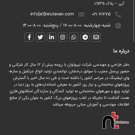
آبی – پلاک 1/535
info[at]nirutavan.com
021 71775
شنبه-چهارشنبه:
8:00-17:00
/
پنج‌شنبه:
8:00-14:00
درباره ما
دفتر طراحی و مهندسی شرکت نیروتوان با رزومه بیش از 12 سال کار شرکتی و
حضور پرسنل مجرب با سوابق درخشان، توانمندی تولید انواع جرثقیل و سازه­
های لیفتینگ در سراسر کشور را داشته است و طی ده سال اخیر با گسترش
پروژه­های ساختمانی و نیاز روز کشور به معرفی استانداردهای به روز دنیا در
تولید پیچ و مهره­های ساختمانی به تولید کنندگان و سازندگان اسکلت­های فلزی
همت گماشت تا جاییکه در اغلب پروژه­های بزرگ کشور به عنوان یکی از منابع
اطلاعات مهندسی و آموزش مبانی مربوطه می­باشد