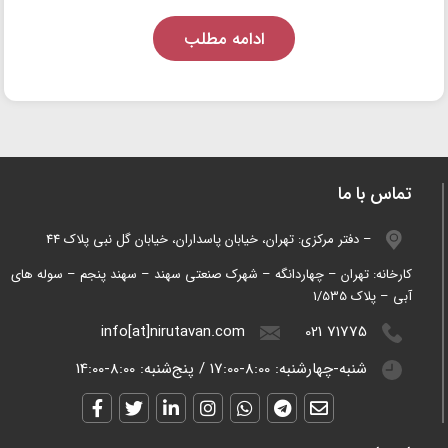
ادامه مطلب
تماس با ما
دفتر مرکزی: تهران، خیابان پاسداران، خیابان گل نبی پلاک 44 –
کارخانه: تهران – چهاردانگه – شهرک صنعتی سهند – سهند پنجم – سوله های
آبی – پلاک 1/535
info[at]nirutavan.com
021 71775
شنبه-چهارشنبه:
8:00-17:00
/
پنج‌شنبه:
8:00-14:00