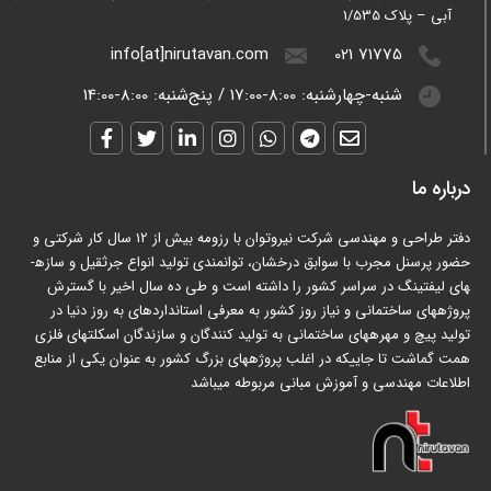
آبی – پلاک 1/535
info[at]nirutavan.com
021 71775
شنبه-چهارشنبه:
8:00-17:00
/
پنج‌شنبه:
8:00-14:00
درباره ما
دفتر طراحی و مهندسی شرکت نیروتوان با رزومه بیش از 12 سال کار شرکتی و
حضور پرسنل مجرب با سوابق درخشان، توانمندی تولید انواع جرثقیل و سازه­
های لیفتینگ در سراسر کشور را داشته است و طی ده سال اخیر با گسترش
پروژه­های ساختمانی و نیاز روز کشور به معرفی استانداردهای به روز دنیا در
تولید پیچ و مهره­های ساختمانی به تولید کنندگان و سازندگان اسکلت­های فلزی
همت گماشت تا جاییکه در اغلب پروژه­های بزرگ کشور به عنوان یکی از منابع
اطلاعات مهندسی و آموزش مبانی مربوطه می­باشد