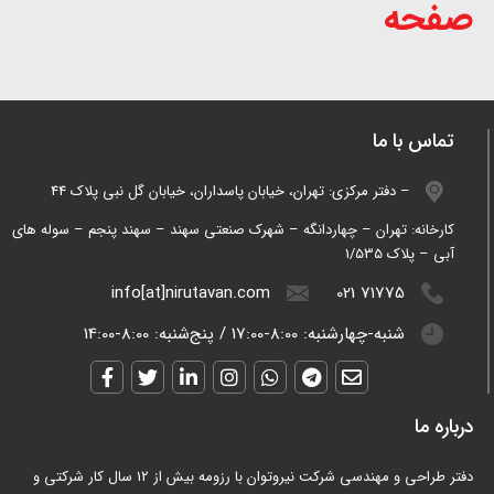
صفحه
تماس با ما
دفتر مرکزی: تهران، خیابان پاسداران، خیابان گل نبی پلاک 44 –
کارخانه: تهران – چهاردانگه – شهرک صنعتی سهند – سهند پنجم – سوله های
آبی – پلاک 1/535
info[at]nirutavan.com
021 71775
شنبه-چهارشنبه:
8:00-17:00
/
پنج‌شنبه:
8:00-14:00
درباره ما
دفتر طراحی و مهندسی شرکت نیروتوان با رزومه بیش از 12 سال کار شرکتی و