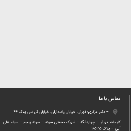
تماس با ما
دفتر مرکزی: تهران، خیابان پاسداران، خیابان گل نبی پلاک 44 –
کارخانه: تهران – چهاردانگه – شهرک صنعتی سهند – سهند پنجم – سوله های
آبی – پلاک 1/535