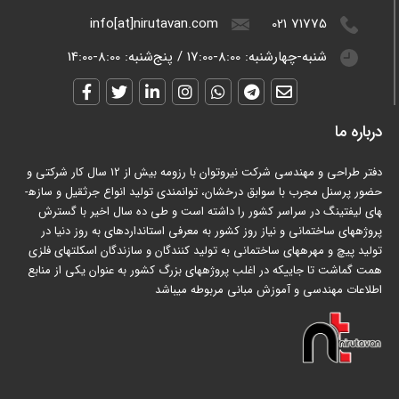
info[at]nirutavan.com
021 71775
شنبه-چهارشنبه:
8:00-17:00
/
پنج‌شنبه:
8:00-14:00
درباره ما
دفتر طراحی و مهندسی شرکت نیروتوان با رزومه بیش از 12 سال کار شرکتی و
حضور پرسنل مجرب با سوابق درخشان، توانمندی تولید انواع جرثقیل و سازه­
های لیفتینگ در سراسر کشور را داشته است و طی ده سال اخیر با گسترش
پروژه­های ساختمانی و نیاز روز کشور به معرفی استانداردهای به روز دنیا در
تولید پیچ و مهره­های ساختمانی به تولید کنندگان و سازندگان اسکلت­های فلزی
همت گماشت تا جاییکه در اغلب پروژه­های بزرگ کشور به عنوان یکی از منابع
اطلاعات مهندسی و آموزش مبانی مربوطه می­باشد