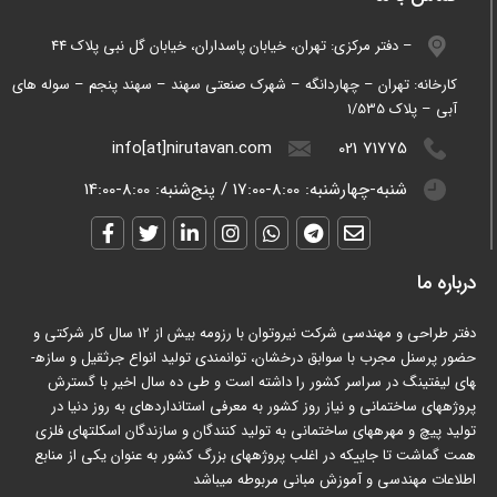
دفتر مرکزی: تهران، خیابان پاسداران، خیابان گل نبی پلاک 44 –
کارخانه: تهران – چهاردانگه – شهرک صنعتی سهند – سهند پنجم – سوله های
آبی – پلاک 1/535
info[at]nirutavan.com
021 71775
شنبه-چهارشنبه:
8:00-17:00
/
پنج‌شنبه:
8:00-14:00
درباره ما
دفتر طراحی و مهندسی شرکت نیروتوان با رزومه بیش از 12 سال کار شرکتی و
حضور پرسنل مجرب با سوابق درخشان، توانمندی تولید انواع جرثقیل و سازه­
های لیفتینگ در سراسر کشور را داشته است و طی ده سال اخیر با گسترش
پروژه­های ساختمانی و نیاز روز کشور به معرفی استانداردهای به روز دنیا در
تولید پیچ و مهره­های ساختمانی به تولید کنندگان و سازندگان اسکلت­های فلزی
همت گماشت تا جاییکه در اغلب پروژه­های بزرگ کشور به عنوان یکی از منابع
اطلاعات مهندسی و آموزش مبانی مربوطه می­باشد